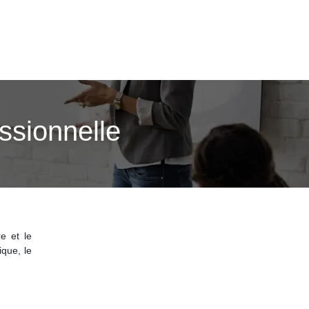
essionnelle
re et le
ique, le