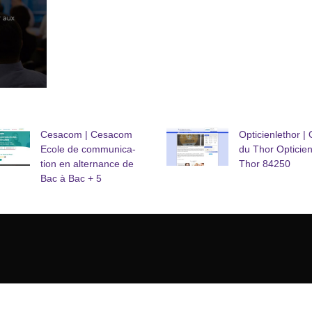
Cesacom | Cesacom
Op­ti­cienlet­hor 
Ecole de com­munica­
du Thor Opticie
tion en alternance de
Thor 84250
Bac à Bac + 5