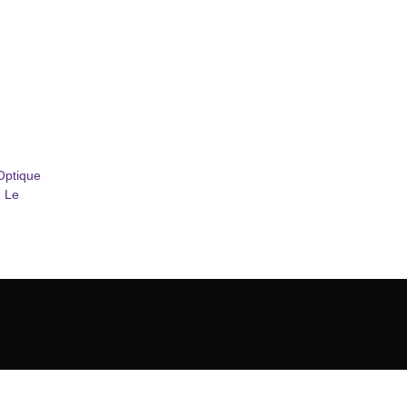
| Optique
n Le