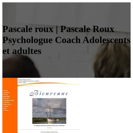
Pascale roux | Pascale Roux
Psychologue Coach Adolescents
et adultes