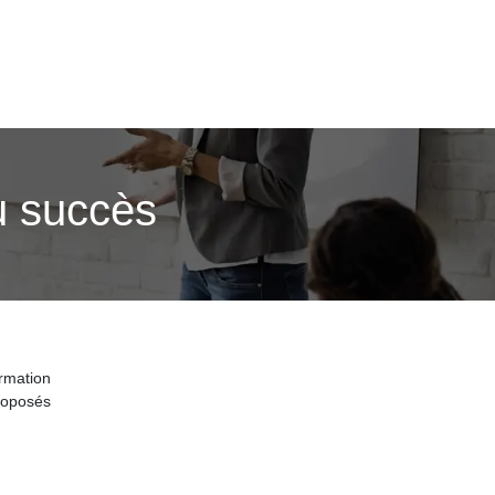
u succès
ormation
roposés